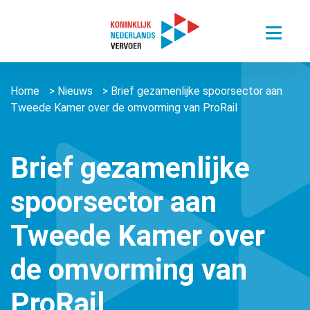
Toggle
menu
Thema’s
Home
>
Nieuws
>
Brief gezamenlijke spoorsector aan
Sectoren
Digitalisering van mobiliteit
Tweede Kamer over de omvorming van ProRail
Nieuws
Busvervoer Nederland
Duurzaam reizen
Over ons
Zorgvervoer en Taxi
Het belang van personenvervoer
Brief gezamenlijke
Agenda
Over ons
Openbaar Vervoer
spoorsector aan
Kennisportaal
About us ǀ English
Connected Mobility
Contact
Zorgvervoer en Taxi
Tweede Kamer over
Vacatures
Overige stichtingen en verenigingen
Touringcarvervoer
Leden
Lid worden
de omvorming van
Openbaar Vervoer
Lid worden
ProRail
Pers