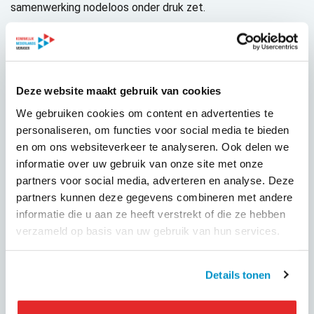
samenwerking nodeloos onder druk zet.
Met de voorgestelde omvorming van ProRail veranderen de
verhoudingen en rollen in de sector. Het is een reëel risico
dat de sector in zichzelf keert om uit te vinden wat dit
allemaal betekent. Volgens de sector kan die energie beter
Deze website maakt gebruik van cookies
worden gestoken in het realiseren van maatschappelijke
We gebruiken cookies om content en advertenties te
opbrengsten.
personaliseren, om functies voor social media te bieden
en om ons websiteverkeer te analyseren. Ook delen we
Daar komt bij dat de voorgestelde omvorming van ProRail
informatie over uw gebruik van onze site met onze
veel ambtelijke capaciteit en geld kost die niet besteed
partners voor social media, adverteren en analyse. Deze
kunnen worden aan inhoudelijke verbeteringen op en om het
partners kunnen deze gegevens combineren met andere
spoor. Hoewel het financiële kader niet heel ruim is – en
informatie die u aan ze heeft verstrekt of die ze hebben
gezien de recente geopolitieke ontwikkelingen ook niet zo
verzameld op basis van uw gebruik van hun services.
maar zal verbeteren –, heeft het kabinet grote ambities op
het spoor. Bijvoorbeeld als het gaat om het inlopen van
achterstallig beheer en onderhoud, het ontsluiten van
Details tonen
woongebieden, het stimuleren van internationale
verbindingen en het realiseren van de klimaatdoelstelling