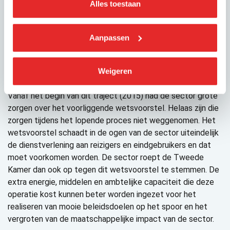
via het spoor. Daarnaast staat de sector vanwege de
Alles toestaan
coronapandemie behoorlijk onder druk en is het een flinke
uitdaging om de reiziger weer terug in de trein te krijgen.
Aanpassen
Wat de sector betreft kan het kabinet zich – samen met
de sector – beter richten op het realiseren van deze
beleidsdoelstelling dan de kostbare en risicovolle
Weigeren
omvorming van ProRail naar een ZBO.
Vanaf het begin van dit traject (2015) had de sector grote
zorgen over het voorliggende wetsvoorstel. Helaas zijn die
zorgen tijdens het lopende proces niet weggenomen. Het
wetsvoorstel schaadt in de ogen van de sector uiteindelijk
de dienstverlening aan reizigers en eindgebruikers en dat
moet voorkomen worden. De sector roept de Tweede
Kamer dan ook op tegen dit wetsvoorstel te stemmen. De
extra energie, middelen en ambtelijke capaciteit die deze
operatie kost kunnen beter worden ingezet voor het
realiseren van mooie beleidsdoelen op het spoor en het
vergroten van de maatschappelijke impact van de sector.