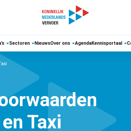
’s
Sectoren
Nieuws
Over ons
Agenda
Kennisportaal
C
axi
oorwaarden
 en Taxi