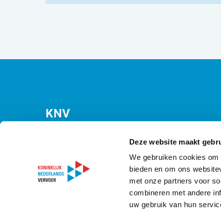
KNV
Bezuidenhoutseweg 12
(Malietoren)
Deze website maakt gebru
2594 AV Den Haag
We gebruiken cookies om c
bieden en om ons websitev
T
070 349 09 21
met onze partners voor so
E
info@knv.nl
combineren met andere inf
uw gebruik van hun servic