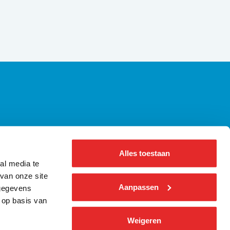
axiregels | Alle wetgeving op een rij
ennisbank Bus
Alles toestaan
bout us ǀ English
al media te
nformatie voor pers
van onze site
Aanpassen
 gegevens
 op basis van
Weigeren