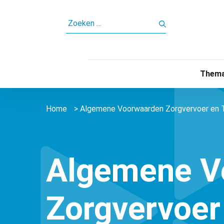
ZOEKEN
NAAR:
Thema
Home
>
Algemene Voorwaarden Zorgvervoer en T
Algemene V
Zorgvervoer