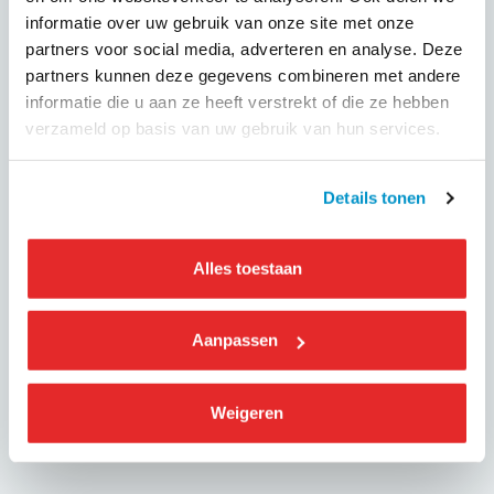
richtlijnen.
informatie over uw gebruik van onze site met onze
Tot eind 2025 geldt bij aanbestedingen de eis van minimaal
partners voor social media, adverteren en analyse. Deze
38,5%
schone
voertuigen (met zeer lage emissie) en vanaf
partners kunnen deze gegevens combineren met andere
1 januari 2026 zal het gaan om een eis van minimaal
informatie die u aan ze heeft verstrekt of die ze hebben
38,5%
emissievrije
voertuigen. Aanbestedende diensten
verzameld op basis van uw gebruik van hun services.
kunnen zelf kiezen voor hogere percentages.
Details tonen
Alles toestaan
GEPUBLICEERD OP
31 januari 2025
Aanpassen
Deel dit evenement
Weigeren