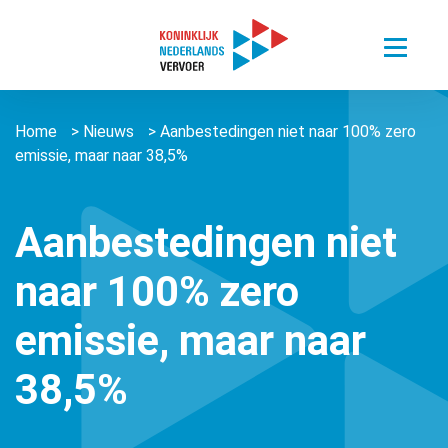
Toggle
menu
Thema’s
Home
>
Nieuws
>
Aanbestedingen niet naar 100% zero
Sectoren
Digitalisering van mobiliteit
emissie, maar naar 38,5%
Nieuws
Busvervoer Nederland
Duurzaam reizen
Over ons
Zorgvervoer en Taxi
Het belang van personenvervoer
Aanbestedingen niet
Agenda
Over ons
Openbaar Vervoer
naar 100% zero
Kennisportaal
About us ǀ English
Connected Mobility
Contact
Zorgvervoer en Taxi
emissie, maar naar
Vacatures
Overige stichtingen en verenigingen
Touringcarvervoer
Leden
Lid worden
38,5%
Openbaar Vervoer
Lid worden
Pers