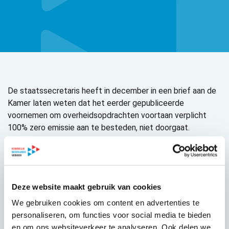
De staatssecretaris heeft in december in een brief aan de
Kamer laten weten dat het eerder gepubliceerde
voornemen om overheidsopdrachten voortaan verplicht
100% zero emissie aan te besteden, niet doorgaat.
Eerder berichtten we dat KNV had gereageerd op de
internetconsultatie Regeling Bevordering Schone
Wegvoertuigen (RBSW) waarin dit geregeld zou worden.
Deze aanpassing gaat nu dus niet door.
Deze website maakt gebruik van cookies
We gebruiken cookies om content en advertenties te
Het ministerie heeft ons laten weten dat later dit jaar wel
personaliseren, om functies voor social media te bieden
een aanpassing wordt gepubliceerd in lijn met de Europese
en om ons websiteverkeer te analyseren. Ook delen we