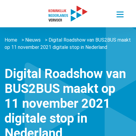
Toggle
menu
Thema’s
Home
>
Nieuws
>
Digital Roadshow van BUS2BUS maakt
Sectoren
Digitalisering van mobiliteit
op 11 november 2021 digitale stop in Nederland
Nieuws
Busvervoer Nederland
Duurzaam reizen
Over ons
Zorgvervoer en Taxi
Het belang van personenvervoer
Digital Roadshow van
Agenda
Over ons
Openbaar Vervoer
BUS2BUS maakt op
Kennisportaal
About us ǀ English
Connected Mobility
Contact
Zorgvervoer en Taxi
11 november 2021
Vacatures
Overige stichtingen en verenigingen
Touringcarvervoer
Leden
Lid worden
digitale stop in
Openbaar Vervoer
Lid worden
Nederland
Pers