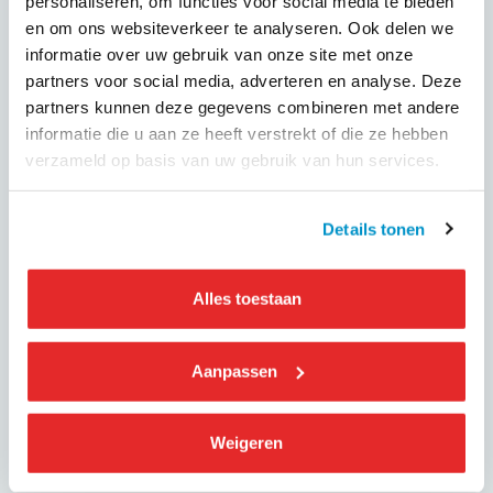
personaliseren, om functies voor social media te bieden
grote steden opvullen? Hoe kan men het vervoer tussen
en om ons websiteverkeer te analyseren. Ook delen we
stad en platteland verbeteren om wonen en werken buiten
informatie over uw gebruik van onze site met onze
de stadsgrenzen aantrekkelijker te maken? Hoe moeten de
partners voor social media, adverteren en analyse. Deze
relevante mobiliteitsconcepten eruit zien? Hoe kunnen
partners kunnen deze gegevens combineren met andere
fabrikanten en startups helpen bij het creëren van moderne
informatie die u aan ze heeft verstrekt of die ze hebben
en milieuvriendelijke diensten die zijn afgestemd op de
verzameld op basis van uw gebruik van hun services.
behoeften van verschillende doelgroepen?
Klik hier voor meer informatie en deelname.
Details tonen
Alles toestaan
GEPUBLICEERD OP
9 november 2021
Aanpassen
Deel dit evenement
Weigeren