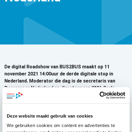
De digital Roadshow van BUS2BUS maakt op 11
november 2021 14:00uur de derde digitale stop in
Nederland. Moderator die dag is de secretaris van
Busvervoer Nederland en directeur van KNV: Carlo
Cahn.
De Nederlandse editie van de BUS2BUS Digital Roadshow
staat in het teken van nieuwe ideeën voor bustoerisme en
Deze website maakt gebruik van cookies
verre reizen. Hoe kunnen busmaatschappijen het tekort aan
We gebruiken cookies om content en advertenties te
hoogwaardige, up-to-date diensten in gebieden buiten de