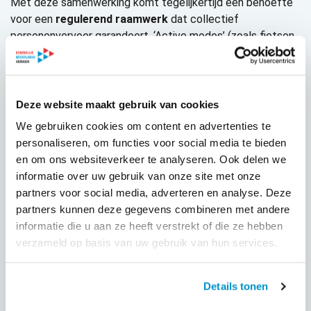
Met deze samenwerking komt tegelijkertijd een behoefte
voor een
regulerend raamwerk
dat collectief
personenvervoer garandeert. ‘Active modes’ (zoals fietsen
en lopen)
blijven de ruggengraat vormen
van iedere
MaaS.
“Mobility as a Service draait om samenwerking en het
Deze website maakt gebruik van cookies
bouwen van een ecosysteem. De sleutel tot succes is het
We gebruiken cookies om content en advertenties te
aansluiten bij de mobiliteitsdoelen van een stad en het
personaliseren, om functies voor social media te bieden
begrijpen van de behoeften van de vervoerders / MaaS-
en om ons websiteverkeer te analyseren. Ook delen we
aanbieders en tegelijkertijd inspelen op de behoeften van
informatie over uw gebruik van onze site met onze
de reiziger. Het pas uitgekomen ‘UITP Report and Policy
partners voor social media, adverteren en analyse. Deze
Brief on MaaS’ is een onontbeerlijk document voor iedereen
partners kunnen deze gegevens combineren met andere
die op de voorgrond wenst te blijven van het zich
informatie die u aan ze heeft verstrekt of die ze hebben
doorlopend ontwikkelend landschap van stedelijke
verzameld op basis van uw gebruik van hun services.
mobiliteit”, aldus Caroline Cerfontaine, Senior Manager –
Urban Mobility Governance Unit Leader.
Details tonen
“Wij zetten in op de ontwikkeling van MaaS in Nederland.
Als lid van de mondiale
UITP
MaaS werkgroep, willen we de