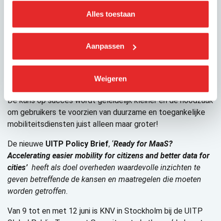
overheden helpen om de ambities aangaande MaaS te
Alles toestaan
realiseren en de UITP policy brief is een eerste stap
naartoe”, aldus Hubert Andela, directeur KNV.
Aanpassen
Maar als stadsautoriteiten en vervoerders niet nu reageren,
dan is er een groot risico dat andere wereldwijde platforms
hun plaats zullen innemen. Dan gaat de mogelijkheid om de
Weigeren
toekomst van een open ecosysteem
te vormen verloren.
De kans op succes wordt geleidelijk kleiner en de noodzaak
om gebruikers te voorzien van duurzame en toegankelijke
mobiliteitsdiensten juist alleen maar groter!
De nieuwe
UITP Policy Brief
, ‘
Ready for MaaS?
Accelerating easier mobility for citizens and better data for
cities’
heeft als doel overheden waardevolle inzichten te
geven betreffende de kansen en maatregelen die moeten
worden getroffen.
Van 9 tot en met 12 juni is KNV in Stockholm bij de UITP