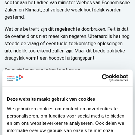
sector aan het adres van minister Wiebes van Economische
Zaken en Klimaat, zal volgende week hoofdelijk worden
gestemd.
Wat ons betreft zijn dit regelrechte doorbraken. Feit is dat
de overheid ons niet meer kan negeren. Uiteraard is het nog
steeds de vraag of eventuele toekomstige oplossingen
uiteindelijk toereikend zullen zijn. Maar dit brede politieke
draagvlak vormt een hoopvol uitgangspunt.
De ministeries van Infrastructuur en
Waterstaat en Economische Zaken en Klimaat treffen
momenteel voorbereidingen voor het informeren van de
Tweede Kamer over de touringcarsector. Daarover leest u
binnenkort meer.
Deze website maakt gebruik van cookies
We gebruiken cookies om content en advertenties te
De volledige tekst van de motie luidt als volgt
personaliseren, om functies voor social media te bieden
De Kamer, gehoord de beraadslaging,
en om ons websiteverkeer te analyseren. Ook delen we
informatie over uw gebruik van onze site met onze