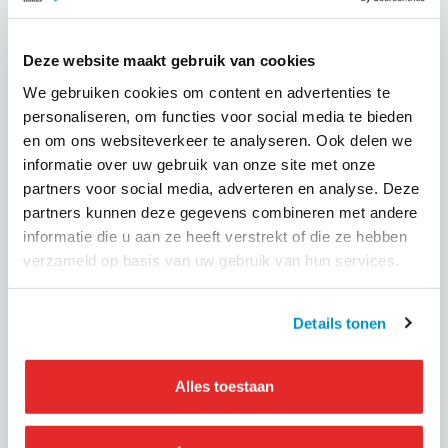
Nadat partijen overeenstemming hadden bereikt op 19
oktober, bleef er toch een verschil van inzicht bestaan over
de precieze formulering van de verloonde tijd. Door nader
Deze website maakt gebruik van cookies
overleg is dit verschil van inzicht in de afgelopen periode
We gebruiken cookies om content en advertenties te
verdwenen en overeenstemming bereikt over de
personaliseren, om functies voor social media te bieden
formulering zoals deze uiteindelijk in de cao-teksten
en om ons websiteverkeer te analyseren. Ook delen we
terecht is gekomen.
informatie over uw gebruik van onze site met onze
partners voor social media, adverteren en analyse. Deze
Loonschalen, salaristreden en andere naam
partners kunnen deze gegevens combineren met andere
De loonschalen zijn per 1 januari 2022 verhoogd met 2,5
informatie die u aan ze heeft verstrekt of die ze hebben
procent. Daarnaast wordt de tweede trede uit de
verzameld op basis van uw gebruik van hun services.
salarisschaal geschrapt, waardoor chauffeurs sneller door
het loongebouw heen gaan. Om meer recht te doen aan de
sector als geheel is ten slotte de naam van de cao
Details tonen
gewijzigd van ‘cao Taxivervoer’ naar ‘cao Zorgvervoer en
Taxi’.
Alles toestaan
De teksten van de nieuwe cao zijn te vinden op
deze
pagina
.