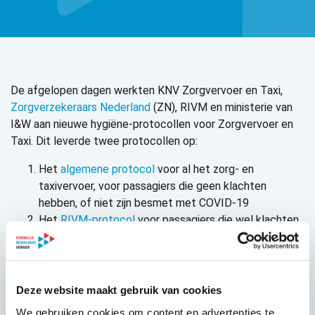
De afgelopen dagen werkten KNV Zorgvervoer en Taxi,
Zorgverzekeraars Nederland
(ZN), RIVM en ministerie van
I&W aan nieuwe hygiëne-protocollen voor Zorgvervoer en
Taxi. Dit leverde twee protocollen op:
Het
algemene protocol
voor al het zorg- en
taxivervoer, voor passagiers die geen klachten
hebben, of niet zijn besmet met COVID-19
Het
RIVM-protocol
voor passagiers die wel klachten
hebben, of zijn besmet met COVID 19.
Op 27 maart kwam er ook voor het Openbaar Vervoer (OV)
een protocol beschikbaar, waar het woord ‘taxi’ in
Deze website maakt gebruik van cookies
voorkomt. Dit is enigszins verwarrend. KNV adviseert het
We gebruiken cookies om content en advertenties te