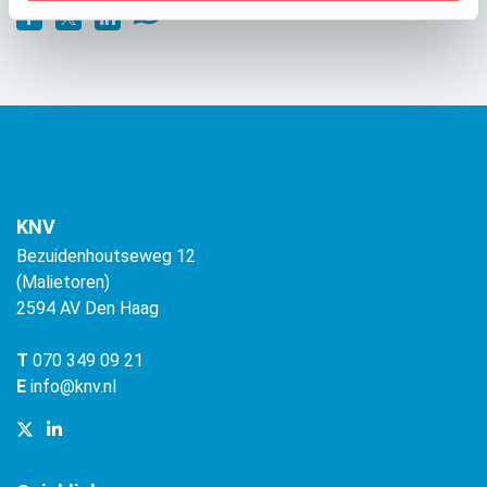
KNV
Bezuidenhoutseweg 12
(Malietoren)
2594 AV Den Haag
T
070 349 09 21
E
info@knv.nl