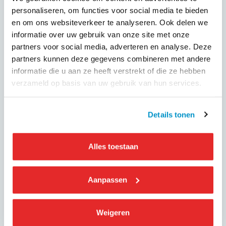
OV-protocol te laten voor wat het is wanneer het gaat om
personaliseren, om functies voor social media te bieden
zorg- en taxivervoer. Maak voor zorg- en taxivervoergebruik
en om ons websiteverkeer te analyseren. Ook delen we
van de bovenstaande protocollen.
informatie over uw gebruik van onze site met onze
Tot slot !
partners voor social media, adverteren en analyse. Deze
Het is van het grootste belang dat bij het zorg- en
partners kunnen deze gegevens combineren met andere
taxivervoer zoveel mogelijk verdere verspreiding van het
informatie die u aan ze heeft verstrekt of die ze hebben
virus wordt voorkomen. In het belang van de cliënt of
verzameld op basis van uw gebruik van hun services.
patiënt, maar ook in het belang van de chauffeurs en
andere werknemers. Neem dan ook beide protocollen in
Details tonen
acht.
Alles toestaan
GEPUBLICEERD OP
Aanpassen
28 maart 2020
Weigeren
Deel dit evenement