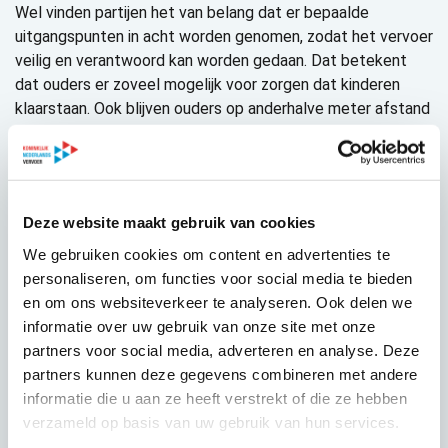
Wel vinden partijen het van belang dat er bepaalde
uitgangspunten in acht worden genomen, zodat het vervoer
veilig en verantwoord kan worden gedaan. Dat betekent
dat ouders er zoveel mogelijk voor zorgen dat kinderen
klaarstaan. Ook blijven ouders op anderhalve meter afstand
van het voertuig. De chauffeur zorgt voor veilig
gordelgebruik en zorgt dat een rolstoel vastgezet wordt.
Sociale partners: neem ook zorgchauffeurs mee als te
testen beroepsgroep
Deze website maakt gebruik van cookies
Bij zowel chauffeurs als ondernemers leven er nog vragen
We gebruiken cookies om content en advertenties te
over het testen van chauffeurs op COVID19. CNV, KNV en
personaliseren, om functies voor social media te bieden
FNV begrepen van het RIVM dat het testbeleid nog in
en om ons websiteverkeer te analyseren. Ook delen we
ontwikkeling is en deden alvast de oproep om ook
informatie over uw gebruik van onze site met onze
chauffeurs een plek te geven in het testbeleid.
partners voor social media, adverteren en analyse. Deze
partners kunnen deze gegevens combineren met andere
KNV: zorg voor onderlinge afstemming voordat de
informatie die u aan ze heeft verstrekt of die ze hebben
scholen opengaan
Voorzitter KNV Bertho Eckhardt is blij
verzameld op basis van uw gebruik van hun services.
met het protocol. Hijgeeft aan: “Voor de ondernemers is