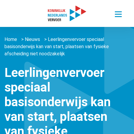
Toggle
menu
Thema’s
Home
>
Nieuws
>
Leerlingenvervoer speciaal
Sectoren
Digitalisering van mobiliteit
basisonderwijs kan van start, plaatsen van fysieke
Nieuws
afscheiding niet noodzakelijk
Busvervoer Nederland
Duurzaam reizen
Over ons
Zorgvervoer en Taxi
Het belang van personenvervoer
Leerlingenvervoer
Agenda
Over ons
Openbaar Vervoer
speciaal
Kennisportaal
About us ǀ English
Connected Mobility
Contact
Zorgvervoer en Taxi
basisonderwijs kan
Vacatures
Overige stichtingen en verenigingen
Touringcarvervoer
Leden
Lid worden
van start, plaatsen
Openbaar Vervoer
Lid worden
van fysieke
Pers