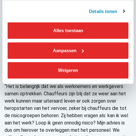
het van belang dat er lokaal en regionaal goed overleg
plaatsvindt tussen scholen, kinderopvangorganisaties,
Details tonen
vervoerders en gemeenten. Het protocol bevat richtlijnen
die door de betrokkenen kunnen worden gebruikt bij hun
onderlinge afstemming. Benut daarom de tijd tussen nu en
Alles toestaan
11 mei om te overleggen. Kijk daarbij ook naar wat het
betekent voor de kosten van het vervoer wanneer starten
Aanpassen
nog niet kan”.
FNV: chauffeurs mogen zich niet gedwongen voelen
Weigeren
weer te moeten beginnen met leerlingenvervoer
Ook
FNV-bestuurder Minke Jansma is blij met het protocol:
“Het is belangrijk dat we als werknemers en werkgevers
samen optrekken. Chauffeurs zijn blij dat ze weer aan het
werk kunnen maar uiteraard leven er ook zorgen over
heropstarten van het vervoer, zeker bij chauffeurs die tot
de risicogroepen behoren. Zij hebben vragen als: kan ik wel
aan het werk? Loop ik geen onnodig risico? Mijn advies is
dus om hierover te overleggen met het personeel. We