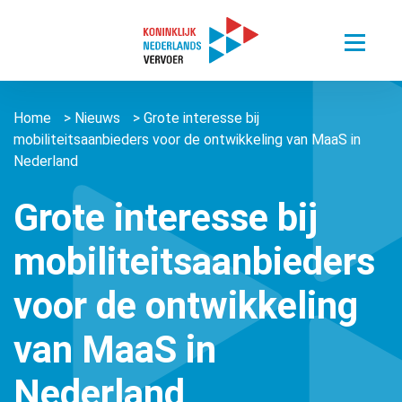
Toggle
menu
Thema’s
Home
>
Nieuws
>
Grote interesse bij
Sectoren
Digitalisering van mobiliteit
mobiliteitsaanbieders voor de ontwikkeling van MaaS in
Nieuws
Nederland
Busvervoer Nederland
Duurzaam reizen
Over ons
Zorgvervoer en Taxi
Het belang van personenvervoer
Grote interesse bij
Agenda
Over ons
Openbaar Vervoer
mobiliteitsaanbieders
Kennisportaal
About us ǀ English
Connected Mobility
Contact
Zorgvervoer en Taxi
voor de ontwikkeling
Vacatures
Overige stichtingen en verenigingen
Touringcarvervoer
Leden
Lid worden
van MaaS in
Openbaar Vervoer
Lid worden
Nederland
Pers