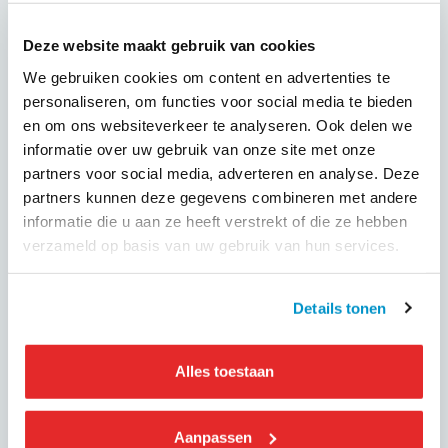
dat de overheid een win-win-win kader voor de reizigers, de
vervoerders en de MaaS aanbieders moet creëren. Een
Deze website maakt gebruik van cookies
level playing field is nodig voor MaaS om te kunnen groeien
We gebruiken cookies om content en advertenties te
op een eerlijke, duurzame, innovatieve en milieuvriendelijke
personaliseren, om functies voor social media te bieden
manier.
en om ons websiteverkeer te analyseren. Ook delen we
Data is momenteel het toverwoord. In een digitale
informatie over uw gebruik van onze site met onze
economie wordt de marktdominantie bepaald door het
partners voor social media, adverteren en analyse. Deze
eigendom van en de toegang tot data. Deelnemers gaven
partners kunnen deze gegevens combineren met andere
aan dat voor MaaS het reciprociteitsprincipe geldt. Als je
informatie die u aan ze heeft verstrekt of die ze hebben
data geeft, moet je data terug krijgen.
verzameld op basis van uw gebruik van hun services.
Vervoerders en MaaS aanbieders kwamen overeen om de
dialoog aan te gaan en te werken aan een gezamenlijke
Details tonen
visie die bijdraagt aan de ontwikkeling van MaaS in
Nederland en het ontsluiten van data.
Alles toestaan
Wij blijven u uiteraard op de hoogte houden.
Aanpassen