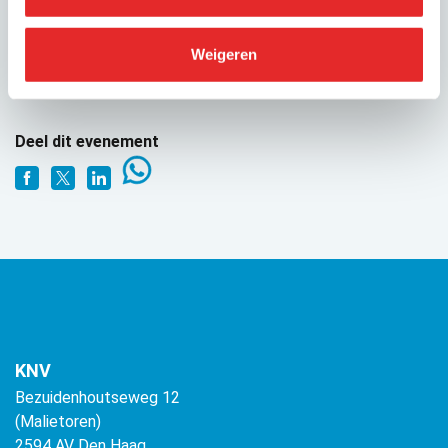
Weigeren
GEPUBLICEERD OP
12 december 2018
Deel dit evenement
KNV
Bezuidenhoutseweg 12
(Malietoren)
2594 AV Den Haag